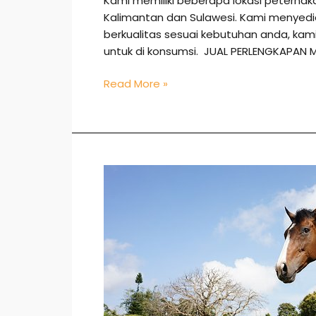
Kami memiliki beberapa lokasi peternak
Kalimantan dan Sulawesi. Kami menye
berkualitas sesuai kebutuhan anda, k
untuk di konsumsi. JUAL PERLENGKAPAN 
Read More »
Jual
Kuda
di
Bontang