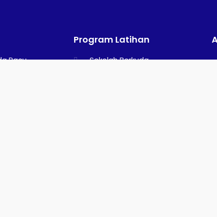
Program Latihan
da Pacu
Sekolah Berkuda
da Pedaging
Sekolah Memanah
(Archery)
ging Kuda
sesoris Kuda
zer Pacuan