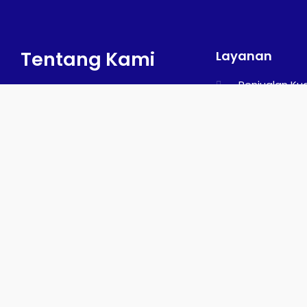
Tentang Kami
Layanan
Penjualan Ku
Penjualan Ku
Penjualan Da
Penjualan Ak
Event Organi
Turatea Stable Samarinda
Kuda
adalah usaha bisnis penyedia
hewan kuda berkualitas
berdiri sejak tahun 2020.