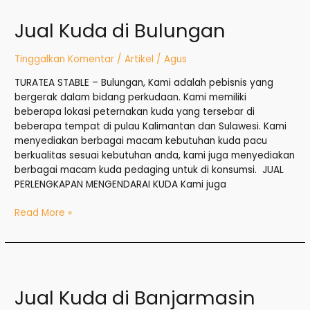
Kuda
Jual Kuda di Bulungan
di
Bulungan
Tinggalkan Komentar
/
Artikel
/
Agus
TURATEA STABLE – Bulungan, Kami adalah pebisnis yang
bergerak dalam bidang perkudaan. Kami memiliki
beberapa lokasi peternakan kuda yang tersebar di
beberapa tempat di pulau Kalimantan dan Sulawesi. Kami
menyediakan berbagai macam kebutuhan kuda pacu
berkualitas sesuai kebutuhan anda, kami juga menyediakan
berbagai macam kuda pedaging untuk di konsumsi. JUAL
PERLENGKAPAN MENGENDARAI KUDA Kami juga
Read More »
Jual
Kuda
Jual Kuda di Banjarmasin
di
Banjarmasin