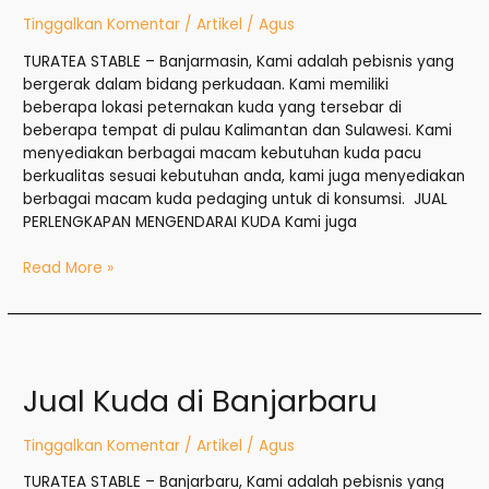
Tinggalkan Komentar
/
Artikel
/
Agus
TURATEA STABLE – Banjarmasin, Kami adalah pebisnis yang
bergerak dalam bidang perkudaan. Kami memiliki
beberapa lokasi peternakan kuda yang tersebar di
beberapa tempat di pulau Kalimantan dan Sulawesi. Kami
menyediakan berbagai macam kebutuhan kuda pacu
berkualitas sesuai kebutuhan anda, kami juga menyediakan
berbagai macam kuda pedaging untuk di konsumsi. JUAL
PERLENGKAPAN MENGENDARAI KUDA Kami juga
Read More »
Jual
Kuda
Jual Kuda di Banjarbaru
di
Banjarbaru
Tinggalkan Komentar
/
Artikel
/
Agus
TURATEA STABLE – Banjarbaru, Kami adalah pebisnis yang