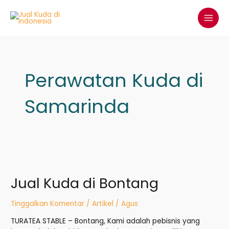
Lewati
MAI
ke
MEN
konten
Post
pagination
Perawatan Kuda di
Samarinda
Jual
Kuda
Jual Kuda di Bontang
di
Bontang
Tinggalkan Komentar
/
Artikel
/
Agus
TURATEA STABLE – Bontang, Kami adalah pebisnis yang