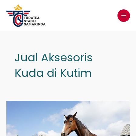
Lewati
MAI
ke
MEN
konten
Post
pagination
Jual Aksesoris
Kuda di Kutim
Jual
Kuda
di
Bulungan