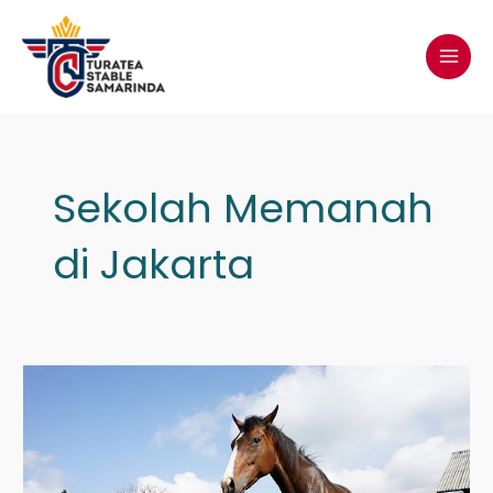
Lewati
MAI
ke
MEN
konten
Sekolah Memanah
di Jakarta
Jual
Kuda
di
Jakbar