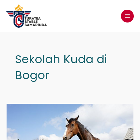
Lewati
MAI
ke
MEN
konten
Sekolah Kuda di
Bogor
Jual
Kuda
di
Jakarta