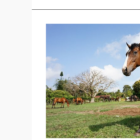
Jual
Kuda
di
Jakarta