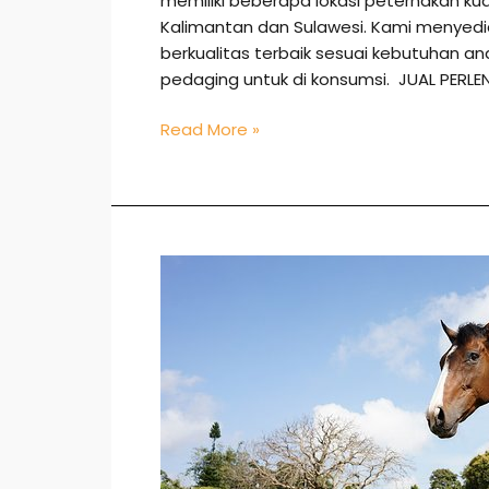
memiliki beberapa lokasi peternakan ku
Kalimantan dan Sulawesi. Kami menye
berkualitas terbaik sesuai kebutuhan 
pedaging untuk di konsumsi. JUAL PER
Read More »
Jual
Kuda
di
Bogor