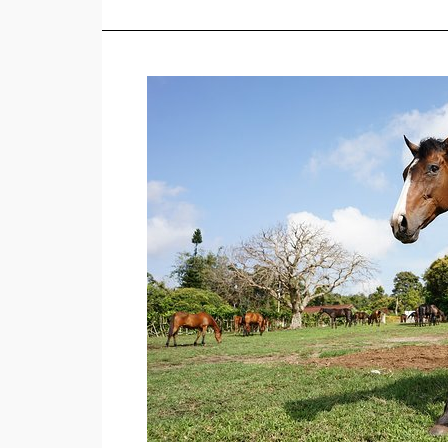
Jual
Kuda
di
Jeneponto