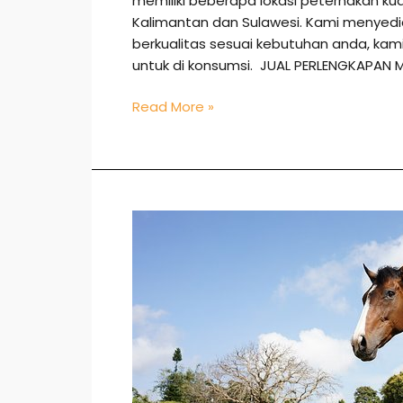
memiliki beberapa lokasi peternakan ku
Kalimantan dan Sulawesi. Kami menye
berkualitas sesuai kebutuhan anda, k
untuk di konsumsi. JUAL PERLENGKAPAN 
Read More »
Jual
Kuda
di
Makassar