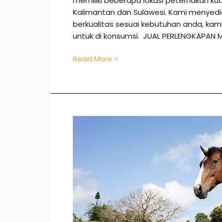
memiliki beberapa lokasi peternakan ku
Kalimantan dan Sulawesi. Kami menye
berkualitas sesuai kebutuhan anda, k
untuk di konsumsi. JUAL PERLENGKAPAN 
Read More »
Jual
Kuda
di
Bulukumba