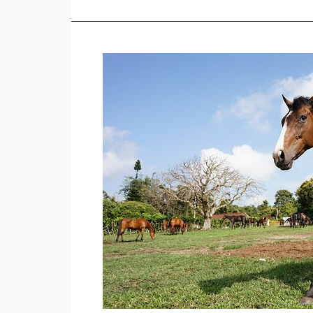
Jual
Kuda
di
Luwu